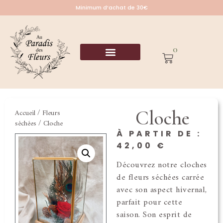
Minimum d’achat de 30€
0
Cloche
Accueil
/
Fleurs
séchées
/ Cloche
À PARTIR DE :
42,00
€
Découvrez notre cloches
de fleurs séchées carrée
avec son aspect hivernal,
parfait pour cette
saison. Son esprit de