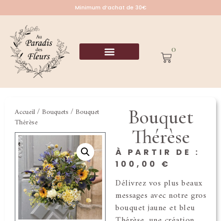
Minimum d’achat de 30€
0
Bouquet
Accueil
/
Bouquets
/ Bouquet
Thérèse
Thérèse
À PARTIR DE :
100,00
€
Délivrez vos plus beaux
messages avec notre gros
bouquet jaune et bleu
Thérèse, une création