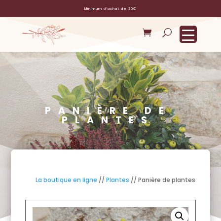
Minimum d’achat de 30€
PANIÈRE DE
PLANTES
La boutique en ligne
//
Plantes
// Panière de plantes