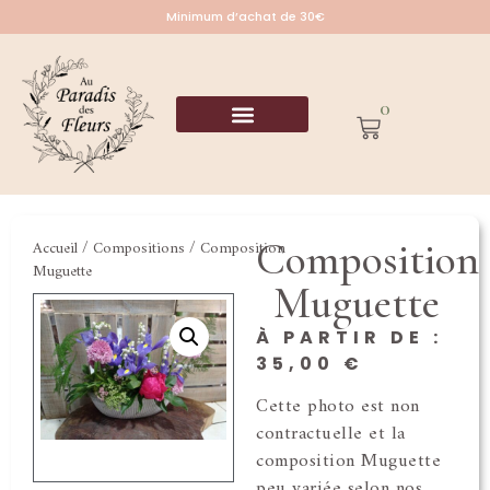
Minimum d’achat de 30€
0
Composition
Accueil
/
Compositions
/ Composition
Muguette
Muguette
À PARTIR DE :
35,00
€
Cette photo est non
contractuelle et la
composition Muguette
peu variée selon nos